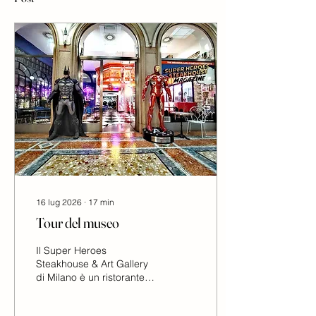
16 lug 2026
∙
17
min
Tour del museo
Il Super Heroes
Steakhouse & Art Gallery
di Milano è un ristorante
con un museo dedicato ai
supereroi Marvel e DC. Al