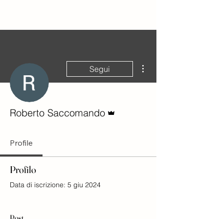
Altre azioni
Segui
Amministratore
Roberto Saccomando
Profile
Profilo
Data di iscrizione: 5 giu 2024
Post